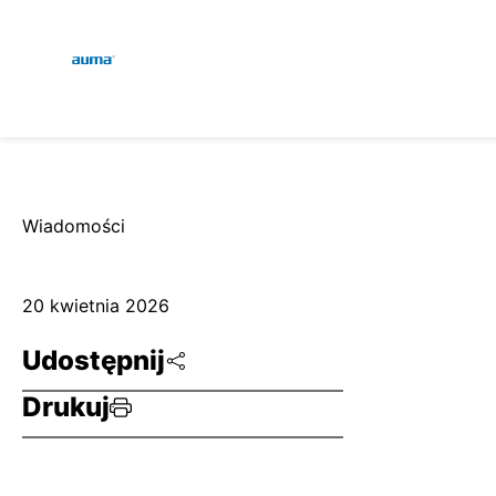
Global
Wyszukaj
Europa
Wiadomości
Azja i Pacyfik
20 kwietnia 2026
Udostępnij
Ameryka Północna
Drukuj