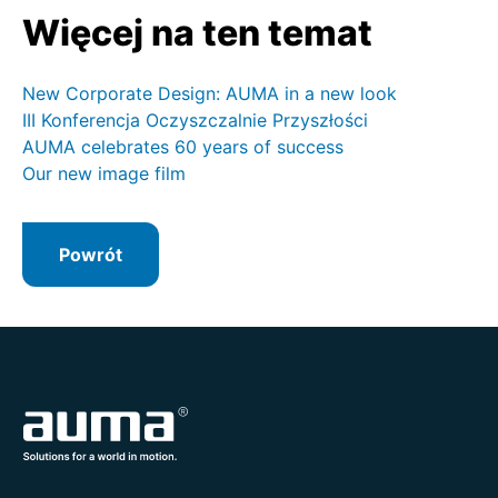
Więcej na ten temat
New Corporate Design: AUMA in a new look
III Konferencja Oczyszczalnie Przyszłości
AUMA celebrates 60 years of success
Our new image film
Powrót