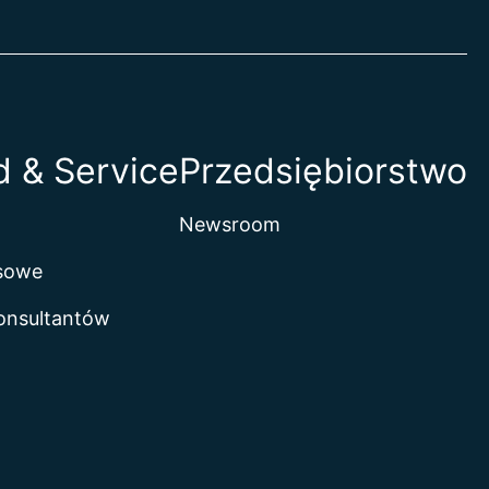
 & Service
Przedsiębiorstwo
Newsroom
isowe
onsultantów