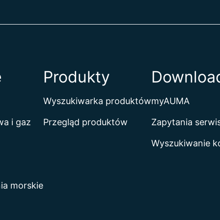
e
Produkty
Download
Wyszukiwarka produktów
myAUMA
a i gaz
Przegląd produktów
Zapytania serw
Wyszukiwanie k
ia morskie