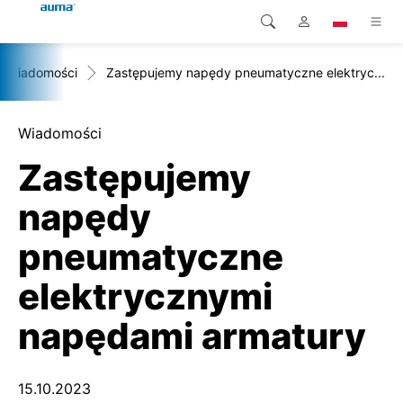
Wiadomości
Zastępujemy napędy pneumatyczne elektryc...
Wyszukaj
Global
Produkty
Europa
Rozwiązania
Wiadomości
Zastępujemy
Pliki do pobrania
Azja i Pacyfik
napędy
Serwis
Ameryka Północna
pneumatyczne
Przedsiębiorstwo
elektrycznymi
Kontakt
napędami armatury
15.10.2023