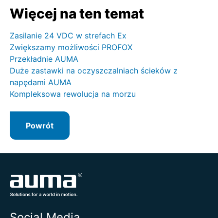
Więcej na ten temat
Zasilanie 24 VDC w strefach Ex
Zwiększamy możliwości PROFOX
Przekładnie AUMA
Duże zastawki na oczyszczalniach ścieków z
napędami AUMA
Kompleksowa rewolucja na morzu
Powrót
Social Media