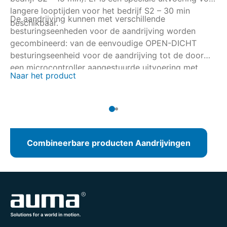
langere looptijden voor het bedrijf S2 – 30 min
De aandrijving kunnen met verschillende
De
beschikbaar.
besturingseenheden voor de aandrijving worden
be
gecombineerd: van de eenvoudige OPEN-DICHT
ge
besturingseenheid voor de aandrijving tot de door
be
een microcontroller aangestuurde uitvoering met
ee
Naar het product
Na
registratie van bedrijfsgegevens of met
re
veldbusinterface.
ve
Combineerbare producten Aandrijvingen