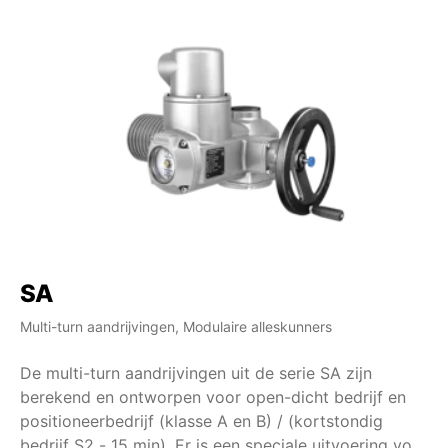
SA
S
Multi-turn aandrijvingen, Modulaire alleskunners
Mul
De multi-turn aandrijvingen uit de serie SA zijn
De
berekend en ontworpen voor open-dicht bedrijf en
be
positioneerbedrijf (klasse A en B) / (kortstondig
S4
bedrijf S2 - 15 min). Er is een speciale uitvoering voor
S4