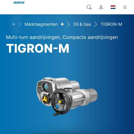
+
+
ingen
Marktsegmenten
Oil & Gas
TIGRON-M
Zoekopdracht
Global
Producten
Multi-turn aandrijvingen, Compacte aandrijvingen
Europa
Oplossingen
TIGRON-M
Downloads
Azië en Stille Oceaan
Service
Noord-Amerika
Bedrijf
Contact