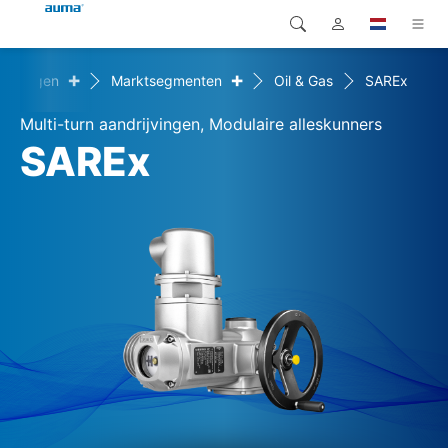
+
+
lossingen
Marktsegmenten
Oil & Gas
SAREx
Zoekopdracht
Global
Producten
Multi-turn aandrijvingen, Modulaire alleskunners
Europa
Oplossingen
SAREx
Downloads
Azië en Stille Oceaan
Service
Noord-Amerika
Bedrijf
Contact