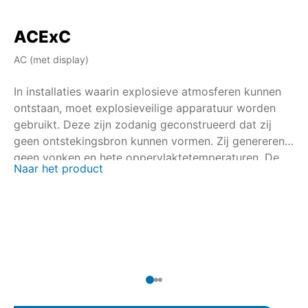
ACExC
A
AC (met display)
AM
In installaties waarin explosieve atmosferen kunnen
In
ontstaan, moet explosieveilige apparatuur worden
on
gebruikt. Deze zijn zodanig geconstrueerd dat zij
ge
geen ontstekingsbron kunnen vormen. Zij genereren
ge
geen vonken en hete oppervlaktetemperaturen. De
ge
Naar het product
Na
certificering wordt in samenwerking met nationale en
ce
internationale certificeringsinstanties uitgevoerd.
in
Voor de multi-turn aandrijvingen SAEx/SAREx 07.2 –
Vo
SAEx/SAREx 16.2 en de zwenkaandrijvingen
SA
SQEx/SQREx 05.2 – SQEx/SQREx 14.2 is met de
SQ
AUMATIC ACExC 01.2 een besturingseenheid voor de
AU
aandrijving beschikbaar met lokale
vo
bedieningseenheid.
be