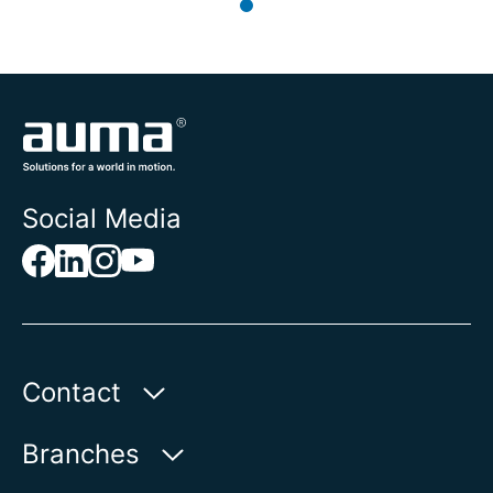
Social Media
Contact
AUMA Benelux B.V.
Branches
Le Pooleweg 9