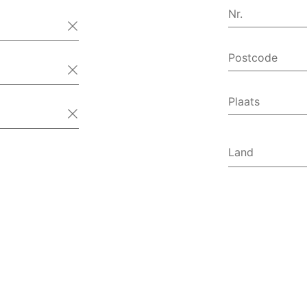
Nr.
Postcode
Plaats
Land
Afghanist
Åland
Albanië
Algerije
Amerikaa
Amerikaa