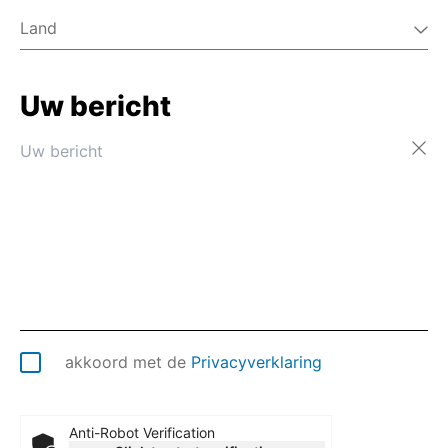
Land
Uw bericht
Afghanistan
Åland
Albanië
Algerije
Amerikaans-Samoa
Amerikaanse Maagdeneilanden
Andorra
Angola
Anguilla
Antarctica
Antigua en Barbuda
akkoord met de
Privacyverklaring
Argentinië
Armenië
Aruba
Anti-Robot Verification