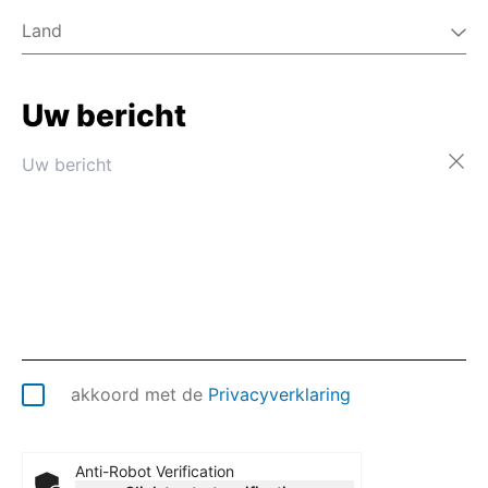
Land
Uw bericht
Afghanistan
Åland
Albanië
Algerije
Amerikaans-Samoa
Amerikaanse Maagdeneilanden
Andorra
Angola
Anguilla
Antarctica
Antigua en Barbuda
akkoord met de
Privacyverklaring
Argentinië
Armenië
Aruba
Anti-Robot Verification