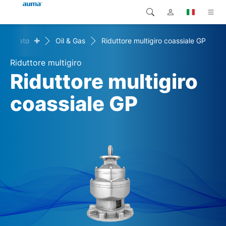
+
i mercato
Oil & Gas
Riduttore multigiro coassiale GP
Ricerca
Global
Prodotti
Riduttore multigiro
Europa
Soluzioni
Riduttore multigiro
Downloads
coassiale GP
Asia e Pacifico
Servizio di assistenza
Nord America
Impresa
Contatto