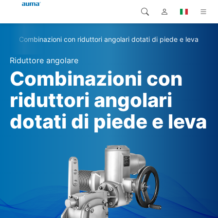
+
Combinazioni con riduttori angolari dotati di piede e leva
Ricerca
Global
Prodotti
Riduttore angolare
Europa
Soluzioni
Combinazioni con
Downloads
riduttori angolari
Asia e Pacifico
dotati di piede e leva
Servizio di assistenza
Nord America
Impresa
Contatto