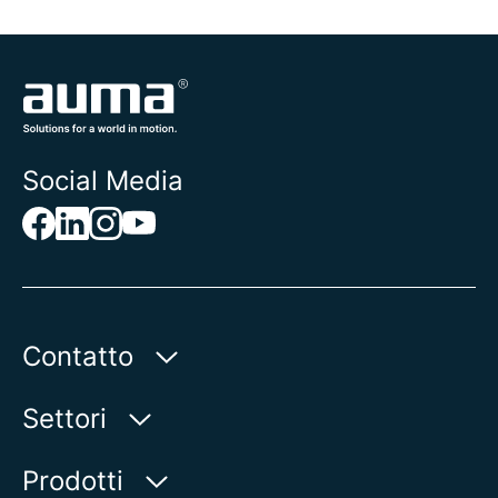
Social Media
Contatto
AUMA Riester
Settori
GmbH & Co. KG
Aumastr 1
Acqua
Prodotti