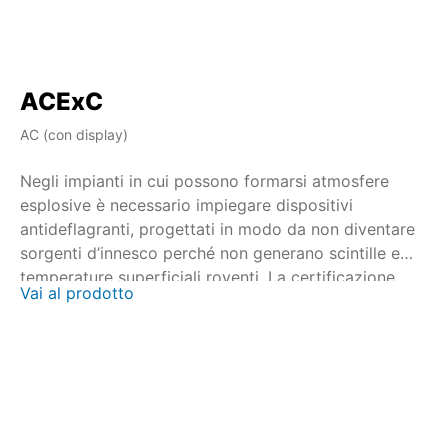
ACExC
A
AC (con display)
AM
Negli impianti in cui possono formarsi atmosfere
Ne
esplosive è necessario impiegare dispositivi
es
antideflagranti, progettati in modo da non diventare
an
sorgenti d’innesco perché non generano scintille e
so
temperature superficiali roventi. La certificazione
te
Vai al prodotto
Va
viene eseguita in collaborazione con enti certificatori
vi
nazionali e internazionali. Per gli attuatori multigiro
na
SAEx/SAREx 07.2 – SAEx/SAREx 16.2 e gli attuatori
SA
angolari SQEx/SQREx 05.2 – SQEx/SQREx 14.2, il
an
modello AUMATIC ACExC 01.2 mette a disposizione
mo
un'unità di comando attuatore con pannello di
di
comando locale integrato.
pa