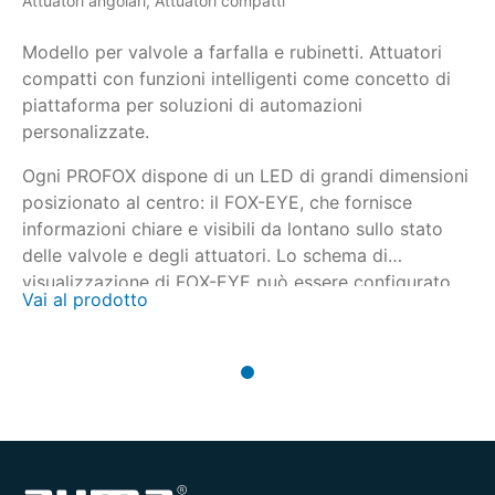
Attuatori angolari, Attuatori compatti
Modello per valvole a farfalla e rubinetti. Attuatori
compatti con funzioni intelligenti come concetto di
piattaforma per soluzioni di automazioni
personalizzate.
Ogni PROFOX dispone di un LED di grandi dimensioni
posizionato al centro: il FOX-EYE, che fornisce
informazioni chiare e visibili da lontano sullo stato
delle valvole e degli attuatori. Lo schema di
visualizzazione di FOX-EYE può essere configurato
Vai al prodotto
dall’utilizzatore secondo le proprie esigenze.