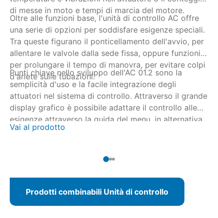
vi
di messe in moto e tempi di marcia del motore.
Oltre alle funzioni base, l'unità di controllo AC offre
se
una serie di opzioni per soddisfare esigenze speciali.
Op
Tra queste figurano il ponticellamento dell'avvio, per
co
allentare le valvole dalla sede fissa, oppure funzioni
– 
per prolungare il tempo di manovra, per evitare colpi
Punti chiave nello sviluppo dell'AC 01.2 sono la
d'ariete sulle tubazioni.
semplicità d'uso e la facile integrazione degli
attuatori nel sistema di controllo. Attraverso il grande
display grafico è possibile adattare il controllo alle
esigenze attraverso la guida del menu, in alternativa
Vai al prodotto
con il software AUMA CDT tramite collegamento
senza fili Bluetooth. La parametrizzazione può essere
eseguita anche dalla stazione di controllo in caso di
collegamento bus di campo.
Prodotti combinabili Unità di controllo