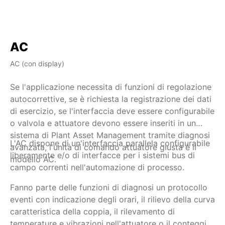
AC
AC (con display)
AM
Se l'applicazione necessita di funzioni di regolazione
Qu
autocorrettive, se è richiesta la registrazione dei dati
pa
di esercizio, se l'interfaccia deve essere configurabile
de
o valvola e attuatore devono essere inseriti in un
co
sistema di Plant Asset Management tramite diagnosi
se
L'AC dispone di un'interfaccia parallela configurabile
Va
avanzata, l'unità di comando attuatore giusta è il
ve
liberamente e/o di interfacce per i sistemi bus di
modello AC.
se
campo correnti nell'automazione di processo.
fi
AP
Fanno parte delle funzioni di diagnosi un protocollo
fe
eventi con indicazione degli orari, il rilievo della curva
ra
caratteristica della coppia, il rilevamento di
cu
temperature e vibrazioni nell'attuatore o il conteggio