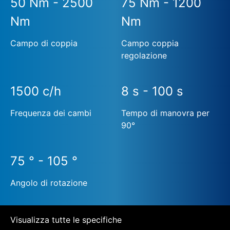
50 Nm - 2500
75 Nm - 1200
Nm
Nm
Campo di coppia
Campo coppia
regolazione
1500 c/h
8 s - 100 s
Frequenza dei cambi
Tempo di manovra per
90°
75 ° - 105 °
Angolo di rotazione
Visualizza tutte le specifiche