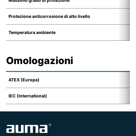
Massimo grado di protezione
I
Protezione anticorrosione di alto livello
C
Temperatura ambiente
-
Omologazioni
ATEX (Europa)
I
IEC (International)
E