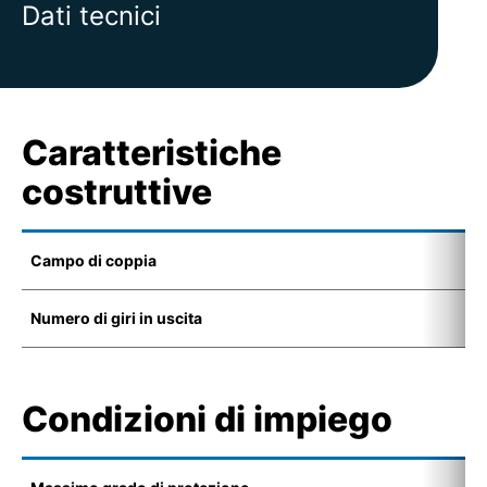
Dati tecnici
Caratteristiche
costruttive
Campo di coppia
2
Numero di giri in uscita
5
Condizioni di impiego