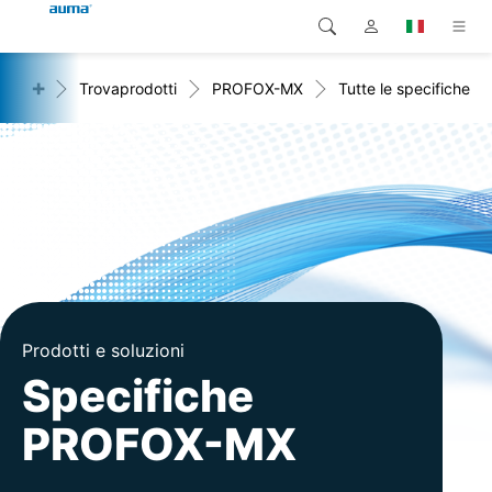
+
otti
Trovaprodotti
PROFOX-MX
Tutte le specifiche
Ricerca
Global
Prodotti
Europa
Soluzioni
Downloads
Asia e Pacifico
Servizio di assistenza
Nord America
Impresa
Prodotti e soluzioni
Contatto
Specifiche
PROFOX-MX