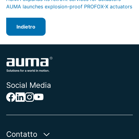
AUMA launches explosion-proof PROFOX-X actuators
Indietro
Social Media
Contatto