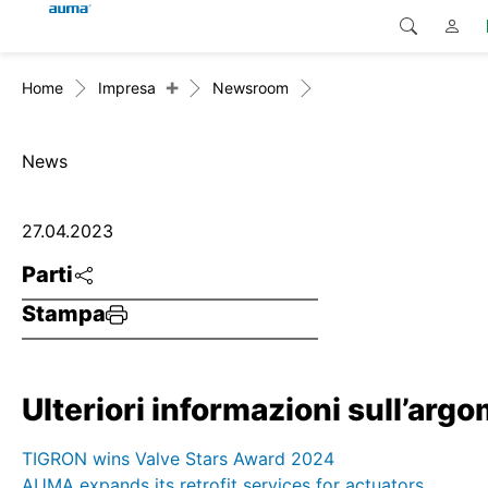
+
Home
Impresa
Newsroom
Ricerca
Global
Prodotti
Europa
Soluzioni
News
Downloads
Asia e Pacifico
27.04.2023
Servizio di assistenza
Nord America
Parti
Stampa
Impresa
Contatto
Ulteriori informazioni sull’arg
TIGRON wins Valve Stars Award 2024
AUMA expands its retrofit services for actuators