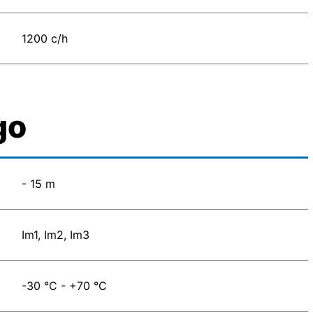
1200 c/h
go
- 15 m
Im1, Im2, Im3
-30 °C - +70 °C