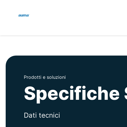
Global
Engl
Ricerca
Deut
Europa
Asia e Pacifico
Prodotti e soluzioni
Specifich
Nord America
Dati tecnici