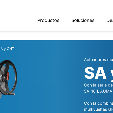
Productos
Soluciones
De
ish
sch
SA y GHT
Actuadores mul
SA 
Con la serie de
SA 48.1, AUMA 
Con la combina
multivueltas G