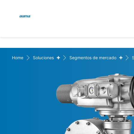
Global
Engl
Búsqueda
Deut
Europa
+
+
Home
Soluciones
Segmentos de mercado
Asia y Pacífico
Norteamérica