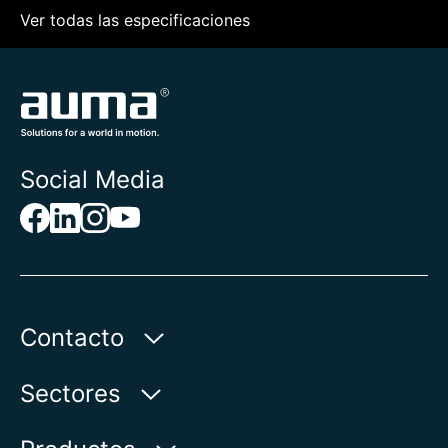
Ver todas las especificaciones
Social Media
Contacto
AUMA Riester
Sectores
GmbH & Co. KG
Aumastr. 1
Agua