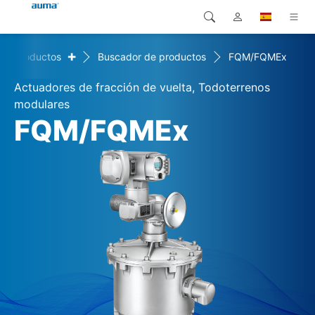
+
Productos
Buscador de productos
FQM/FQMEx
Búsqueda
Global
Productos
Actuadores de fracción de vuelta, Todoterrenos
Europa
Soluciones
modulares
FQM/FQMEx
Descargas
Asia y Pacífico
Servicio
Norteamérica
Empresa
Contacto