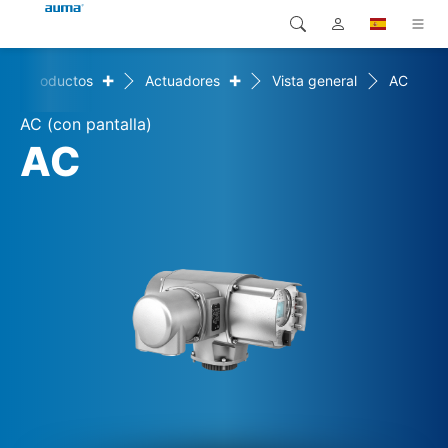
+
+
Productos
Actuadores
Vista general
AC
Búsqueda
Global
Productos
AC (con pantalla)
Europa
Soluciones
AC
Descargas
Asia y Pacífico
Servicio
Norteamérica
Empresa
Contacto