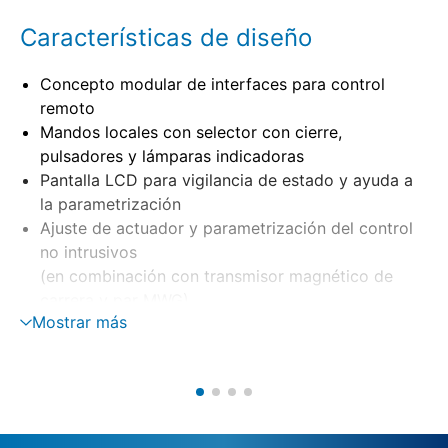
Características de diseño
Concepto modular de interfaces para control
remoto
Mandos locales con selector con cierre,
pulsadores y lámparas indicadoras
Pantalla LCD para vigilancia de estado y ayuda a
la parametrización
Ajuste de actuador y parametrización del control
no intrusivos
(en combinación con transmisor magnético de
carrera y par MWG)
Mostrar más
Montaje separado en soporte mural
Control del motor mediante contactores-
inversores, tiristores
Vigilancia de fase con corrección automática de
fase
Alimentación externa de 24 V DC (opción)