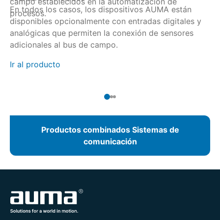
campo establecidos en la automatización de
pa
En todos los casos, los dispositivos AUMA están
si
procesos.
po
disponibles opcionalmente con entradas digitales y
ca
di
Ir
analógicas que permiten la conexión de sensores
4 
adicionales al bus de campo.
Ir al producto
Productos combinados Sistemas de
comunicación