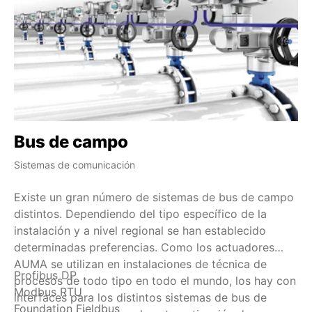
Bus de campo
H
Sistemas de comunicación
Ind
Existe un gran número de sistemas de bus de campo
HA
distintos. Dependiendo del tipo específico de la
– 
instalación y a nivel regional se han establecido
La
determinadas preferencias. Como los actuadores
ad
AUMA se utilizan en instalaciones de técnica de
di
Profibus DP
HA
procesos de todo tipo en todo el mundo, los hay con
qu
Modbus RTU
to
interfaces para los distintos sistemas de bus de
de
Foundation Fieldbus
es