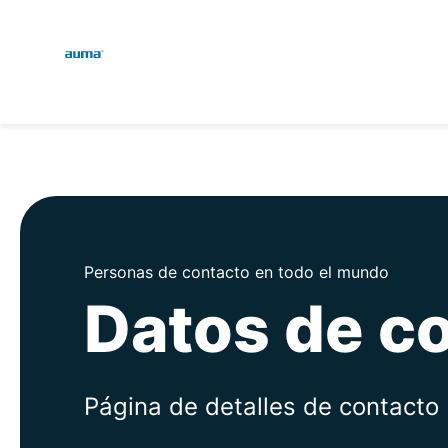
Global
Engl
Búsqueda
Deut
Europa
Asia y Pacífico
Personas de contacto en todo el mundo
Datos de c
Norteamérica
Página de detalles de contacto