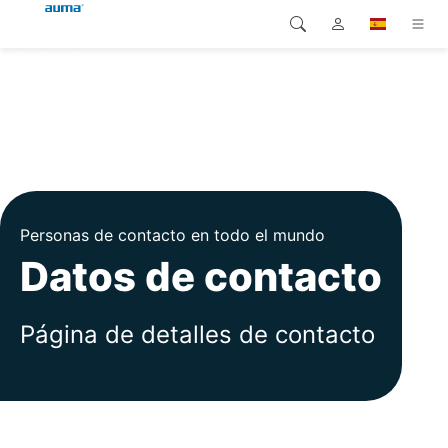
Búsqueda
Global
Productos
Europa
Soluciones
Descargas
Asia y Pacífico
Personas de contacto en todo el mundo
Servicio
Norteamérica
Datos de contacto
Empresa
Página de detalles de contacto
Contacto