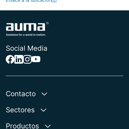
Enlace a la ubicación
Social Media
Contacto
AUMA Riester
Sectores
GmbH & Co. KG
Aumastr. 1
Agua
Productos