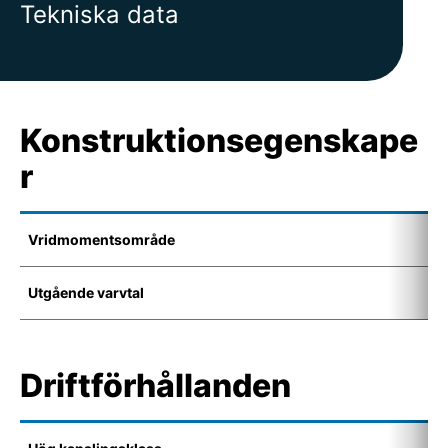
Tekniska data
Konstruktionsegenskape
r
Vridmomentsområde
1
Utgående varvtal
6
Driftförhållanden