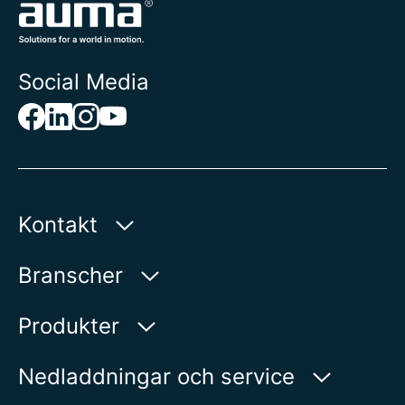
Social Media
Kontakt
AUMA Riester
Branscher
GmbH & Co. KG
Aumastr. 1
Vatten
Produkter
79379 Muellheim | Germany
Olja och gas
Produktsökning
Nedladdningar och service
Visa på karta
Energi