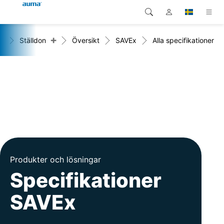
+
+
Ställdon
Översikt
SAVEx
Alla specifikationer
Sök
Global
Produkter
Europa
Lösningar
Nedladdningar
Asien och Stillahavsområdet
Service
Nordamerika
Företag
Produkter och lösningar
Kontakt
Specifikationer
SAVEx