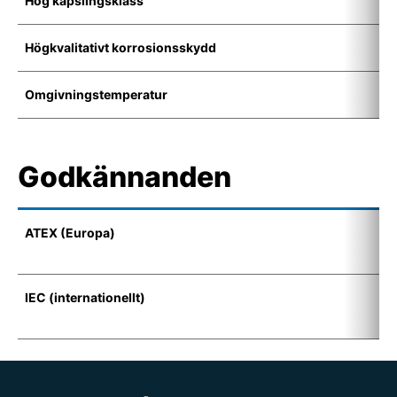
Hög kapslingsklass
I
Högkvalitativt korrosionsskydd
K
Omgivningstemperatur
-
Godkännanden
ATEX (Europa)
I
(
IEC (internationellt)
E
t