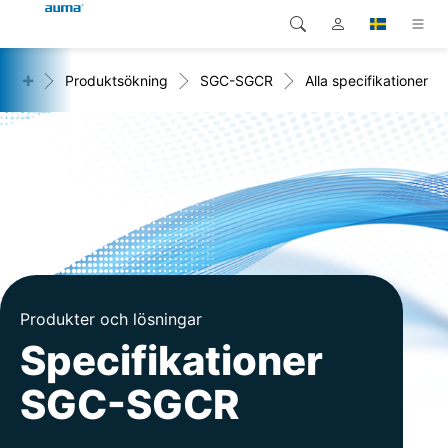
+
er
Produktsökning
SGC-SGCR
Alla specifikationer
Sök
Global
Produkter
Europa
Lösningar
Nedladdningar
Asien och Stillahavsområdet
Service
Nordamerika
Företag
Produkter och lösningar
Kontakt
Specifikationer
SGC-SGCR