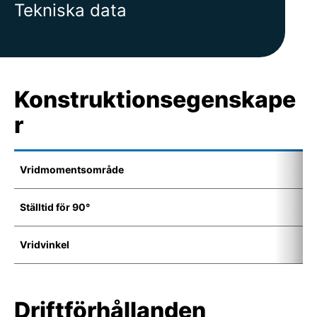
Tekniska data
Konstruktionsegenskape
r
Vridmomentsområde
2
Ställtid för 90°
4
Vridvinkel
8
Driftförhållanden