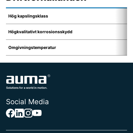
Hög kapslingsklass
I
Högkvalitativt korrosionsskydd
K
Omgivningstemperatur
-
Social Media