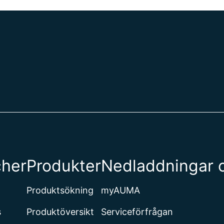
cher
Produkter
Nedladdningar 
Produktsökning
myAUMA
s
Produktöversikt
Serviceförfrågan