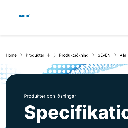
Global
Sök
Europa
+
Home
Produkter
Produktsökning
SEVEN
Alla
Asien och Stillahavsområ
Produkter och lösningar
Nordamerika
Specifikat