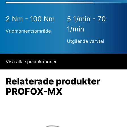
2 Nm - 100 Nm
5 1/min - 70
1/min
Vridmomentsområde
Utgående varvtal
Visa alla specifikationer
Relaterade produkter
PROFOX-MX