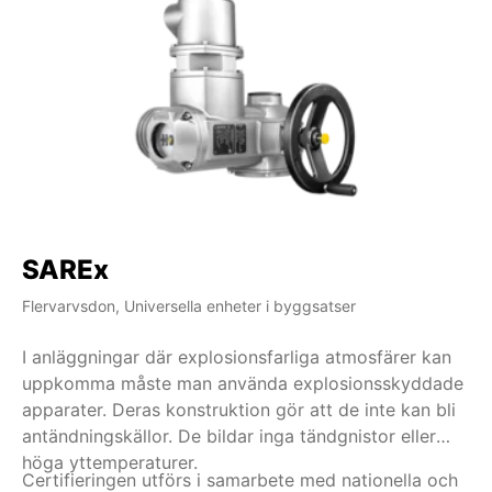
SAREx
S
Flervarvsdon, Universella enheter i byggsatser
Fle
I anläggningar där explosionsfarliga atmosfärer kan
Nä
uppkomma måste man använda explosionsskyddade
me
apparater. Deras konstruktion gör att de inte kan bli
ko
antändningskällor. De bildar inga tändgnistor eller
01
höga yttemperaturer.
Certifieringen utförs i samarbete med nationella och
Fl