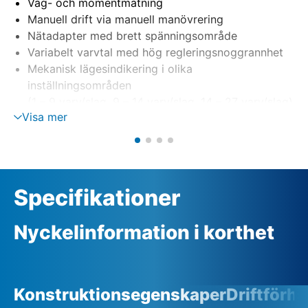
Väg- och momentmätning
Manuell drift via manuell manövrering
Nätadapter med brett spänningsområde
Variabelt varvtal med hög regleringsnoggrannhet
Mekanisk lägesindikering i olika
inställningsområden
(1 – 9 varv/slag, 9 – 14 varv/slag, 14 – 27 varv/slag)
Visa mer
Specifikationer
Nyckelinformation i korthet
Konstruktionsegenskaper
Driftförh