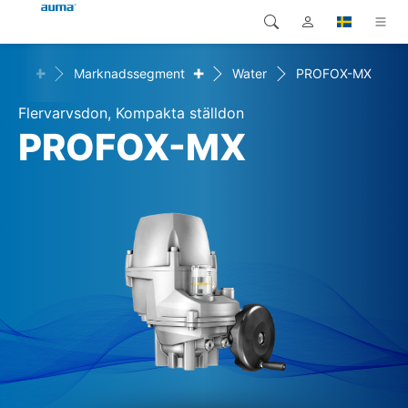
+
+
ingar
Marknadssegment
Water
PROFOX-MX
Sök
Global
Produkter
Flervarvsdon, Kompakta ställdon
Europa
Lösningar
PROFOX-MX
Nedladdningar
Asien och Stillahavsområdet
Service
Nordamerika
Företag
Kontakt