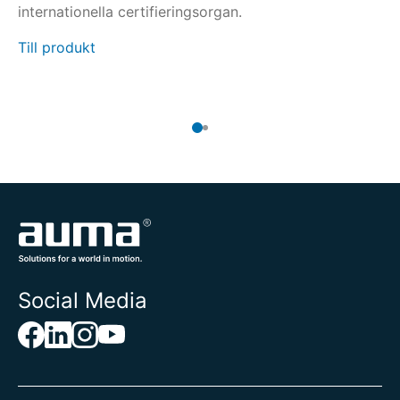
internationella certifieringsorgan.
re
er
Till produkt
Ti
Social Media