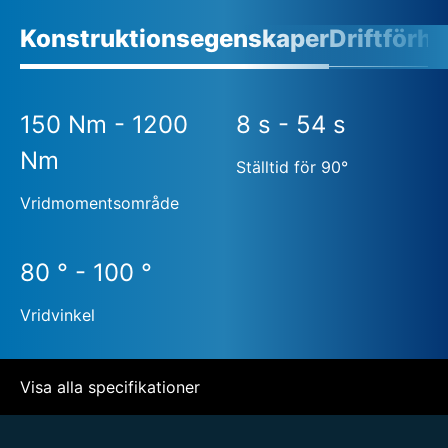
Konstruktionsegenskaper
Driftförh
150 Nm - 1200
8 s - 54 s
Nm
Ställtid för 90°
Vridmomentsområde
80 ° - 100 °
Vridvinkel
Visa alla specifikationer