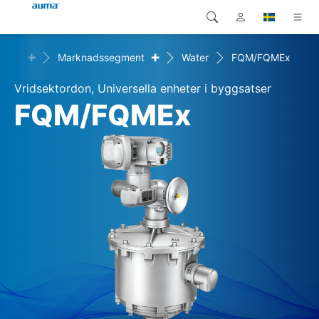
+
+
ingar
Marknadssegment
Water
FQM/FQMEx
Sök
Global
Produkter
Vridsektordon, Universella enheter i byggsatser
Europa
Lösningar
FQM/FQMEx
Nedladdningar
Asien och Stillahavsområdet
Service
Nordamerika
Företag
Kontakt