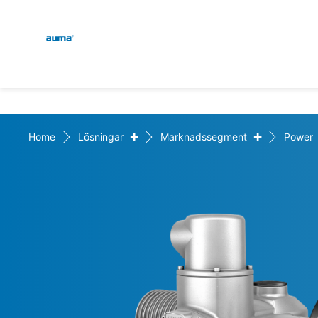
Global
Sök
Europa
+
+
Home
Lösningar
Marknadssegment
Power
Asien och Stillahavsområ
Nordamerika