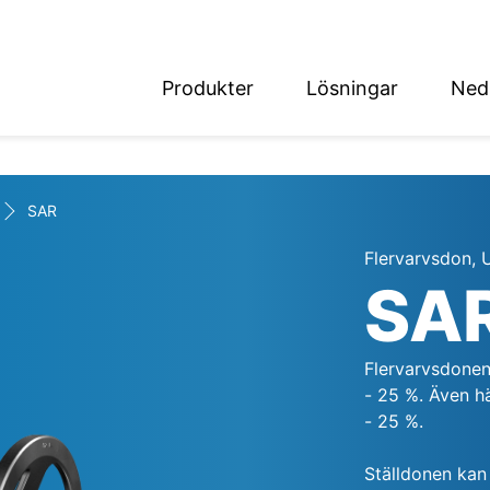
Produkter
Lösningar
Ned
English
Deutsch
SAR
Flervarvsdon, U
SA
det
Flervarvsdonen 
- 25 %. Även h
- 25 %.
Ställdonen kan