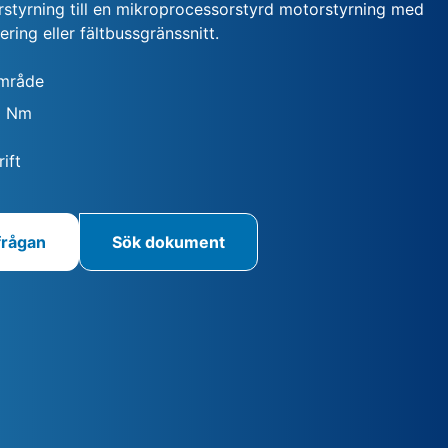
yrning till en mikroprocessorstyrd motorstyrning med
ering eller fältbussgränssnitt.
mråde
0 Nm
ift
frågan
Sök dokument