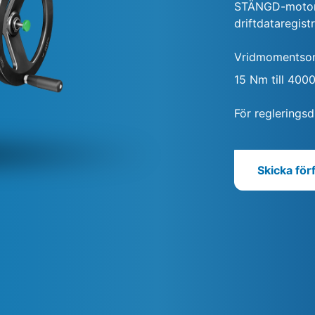
STÄNGD-motorst
driftdataregistr
Vridmomentso
15 Nm till 400
För regleringsdr
Skicka för