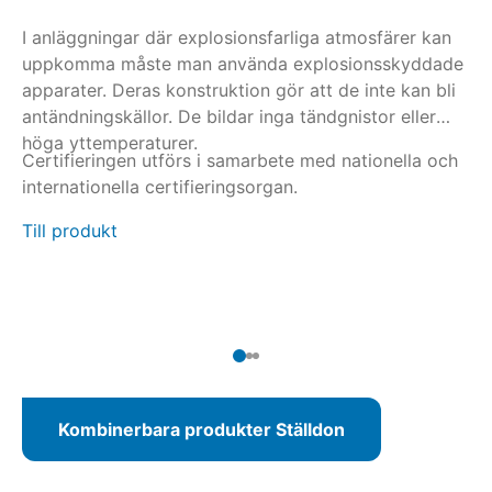
I anläggningar där explosionsfarliga atmosfärer kan
Fl
uppkomma måste man använda explosionsskyddade
oc
apparater. Deras konstruktion gör att de inte kan bli
S2
antändningskällor. De bildar inga tändgnistor eller
gå
höga yttemperaturer.
Certifieringen utförs i samarbete med nationella och
St
internationella certifieringsorgan.
en
mi
Till produkt
dr
Ti
Kombinerbara produkter Ställdon