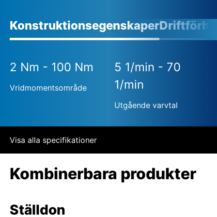
Konstruktionsegenskaper
Driftförh
2 Nm - 100 Nm
5 1/min - 70
1/min
Vridmomentsområde
Utgående varvtal
Visa alla specifikationer
Kombinerbara produkter
Ställdon