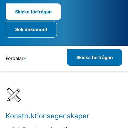
Skicka förfrågan
Sök dokument
Skicka förfrågan
Fördelar
Detaljer
Specifikationer
Kombinerbara produkter
Relaterade produkter
Konstruktionsegenskaper