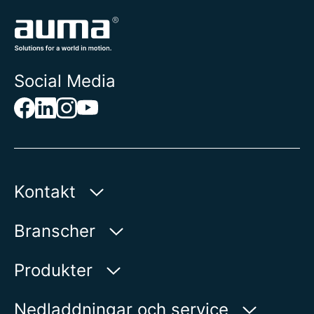
Social Media
Kontakt
AUMA Riester
Branscher
GmbH & Co. KG
Aumastr. 1
Vatten
Produkter
79379 Muellheim | Germany
Olja och gas
Produktsökning
Nedladdningar och service