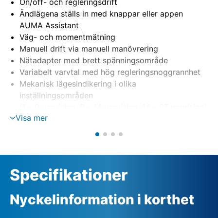
On/off- och regleringsdrift
Ändlägena ställs in med knappar eller appen
AUMA Assistant
Väg- och momentmätning
Manuell drift via manuell manövrering
Nätadapter med brett spänningsområde
Variabelt varvtal med hög regleringsnoggrannhet
Mekanisk lägesindikering i olika
inställningsområden
(1 – 9 varv/slag, 9 – 14 varv/slag, 14 – 27 varv/slag)
Visa mer
Specifikationer
Nyckelinformation i korthet