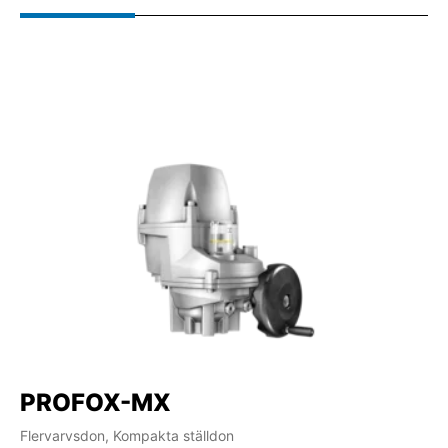
PROFOX-MX
S
Flervarvsdon, Kompakta ställdon
Fle