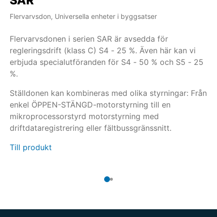
SAR
S
Flervarvsdon, Universella enheter i byggsatser
Fle
Flervarvsdonen i serien SAR är avsedda för
Nä
regleringsdrift (klass C) S4 - 25 %. Även här kan vi
fl
erbjuda specialutföranden för S4 - 50 % och S5 - 25
ko
%.
er
re
Ställdonen kan kombineras med olika styrningar: Från
Fl
st
enkel ÖPPEN-STÄNGD-motorstyrning till en
re
mikroprocessorstyrd motorstyrning med
er
driftdataregistrering eller fältbussgränssnitt.
Ti
Till produkt