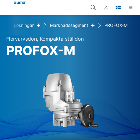
+
+
me
Lösningar
Marknadssegment
PROFOX-M
Sök
Global
Produkter
Flervarvsdon, Kompakta ställdon
Europa
Lösningar
PROFOX-M
Nedladdningar
Asien och Stillahavsområdet
Service
Nordamerika
Företag
Kontakt