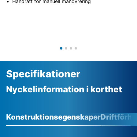
Handratt för manuell manövrering
Specifikationer
Nyckelinformation i korthet
Konstruktionsegenskaper
Driftförh