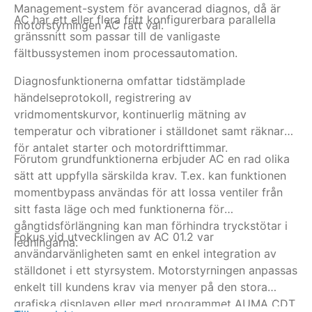
Management-system för avancerad diagnos, då är
be
AC har ett eller flera fritt konfigurerbara parallella
Ti
motorstyrningen AC rätt val.
br
gränssnitt som passar till de vanligaste
sk
fältbussystemen inom processautomation.
ÖP
ti
Diagnosfunktionerna omfattar tidstämplade
vi
händelseprotokoll, registrering av
De
vridmomentskurvor, kontinuerlig mätning av
in
temperatur och vibrationer i ställdonet samt räknare
Al
för antalet starter och motordrifttimmar.
Förutom grundfunktionerna erbjuder AC en rad olika
me
sätt att uppfylla särskilda krav. T.ex. kan funktionen
momentbypass användas för att lossa ventiler från
sitt fasta läge och med funktionerna för
gångtidsförlängning kan man förhindra tryckstötar i
Fokus vid utvecklingen av AC 01.2 var
ledningarna.
användarvänligheten samt en enkel integration av
ställdonet i ett styrsystem. Motorstyrningen anpassas
enkelt till kundens krav via menyer på den stora
grafiska displayen eller med programmet AUMA CDT