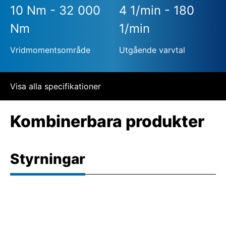
10 Nm - 32 000
4 1/min - 180
Nm
1/min
Vridmomentsområde
Utgående varvtal
Visa alla specifikationer
Kombinerbara produkter
Styrningar