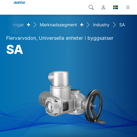
+
+
Lösningar
Marknadssegment
Industry
SA
Sök
Global
Produkter
Flervarvsdon, Universella enheter i byggsatser
Europa
Lösningar
SA
Nedladdningar
Asien och Stillahavsområdet
Service
Nordamerika
Företag
Kontakt