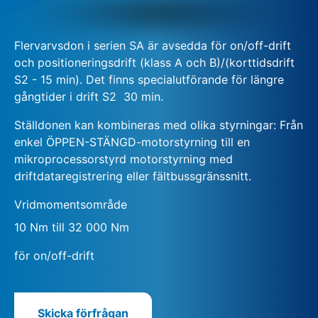
Flervarvsdon i serien SA är avsedda för on/off-drift
och positioneringsdrift (klass A och B)/(korttidsdrift
S2 - 15 min). Det finns specialutförande för längre
gångtider i drift S2 ­ 30 min.
Ställdonen kan kombineras med olika styrningar: Från
enkel ÖPPEN-STÄNGD-motorstyrning till en
mikroprocessorstyrd motorstyrning med
driftdataregistrering eller fältbussgränssnitt.
Vridmomentsområde
10 Nm till 32 000 Nm
för on/off-drift
Skicka förfrågan