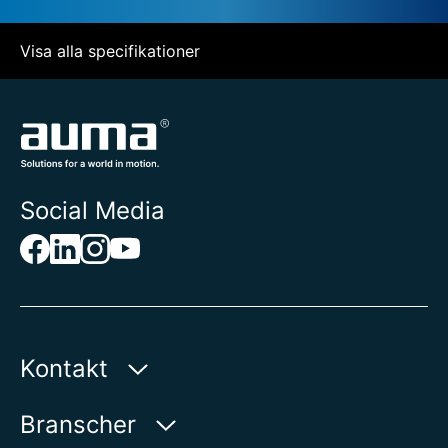
Visa alla specifikationer
Social Media
Kontakt
AUMA Riester
Branscher
GmbH & Co. KG