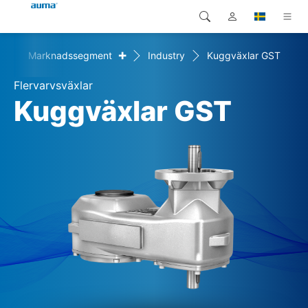
+
+
Marknadssegment
Industry
Kuggväxlar GST
Sök
Global
Produkter
Flervarvsväxlar
Europa
Lösningar
Kuggväxlar GST
Nedladdningar
Asien och Stillahavsområdet
Service
Nordamerika
Företag
Kontakt