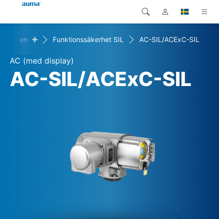
+
hållanden
Funktionssäkerhet SIL
AC-SIL/ACExC-SIL
Sök
Global
Produkter
AC (med display)
Europa
Lösningar
AC-SIL/ACExC-SIL
Nedladdningar
Asien och Stillahavsområdet
Service
Nordamerika
Företag
Kontakt