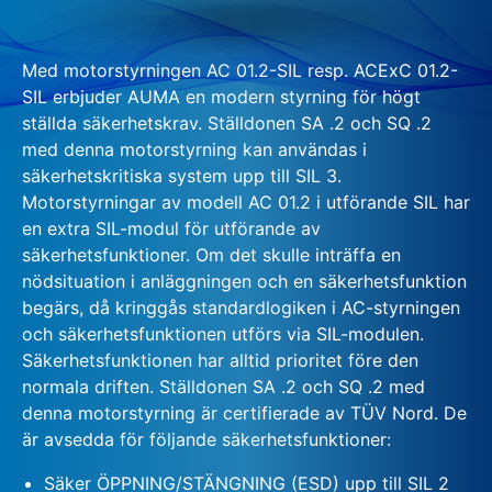
Med motorstyrningen AC 01.2-SIL resp. ACExC 01.2-
SIL erbjuder AUMA en modern styrning för högt
ställda säkerhetskrav. Ställdonen SA .2 och SQ .2
med denna motorstyrning kan användas i
säkerhetskritiska system upp till SIL 3.
Motorstyrningar av modell AC 01.2 i utförande SIL har
en extra SIL-modul för utförande av
säkerhetsfunktioner. Om det skulle inträffa en
nödsituation i anläggningen och en säkerhetsfunktion
begärs, då kringgås standardlogiken i AC-styrningen
och säkerhetsfunktionen utförs via SIL-modulen.
Säkerhetsfunktionen har alltid prioritet före den
normala driften. Ställdonen SA .2 och SQ .2 med
denna motorstyrning är certifierade av TÜV Nord. De
är avsedda för följande säkerhetsfunktioner:
Säker ÖPPNING/STÄNGNING (ESD) upp till SIL 2