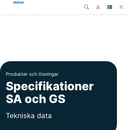
Sök
Global
Produkter
Europa
Lösningar
Nedladdningar
Asien och Stillahavsområdet
Service
Nordamerika
Produkter och lösningar
Specifikationer
Företag
SA och GS
Kontakt
Tekniska data