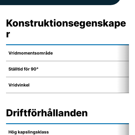
Konstruktionsegenskape
r
Vridmomentsområde
2
Ställtid för 90°
9
Vridvinkel
1
Driftförhållanden
Hög kapslingsklass
I