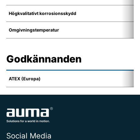
Högkvalitativt korrosionsskydd
K
Omgivningstemperatur
-
Godkännanden
ATEX (Europa)
I
Social Media