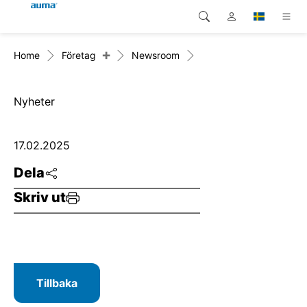
+
Home
Företag
Newsroom
Sök
Global
Produkter
Europa
Lösningar
Nyheter
Nedladdningar
Asien och Stillahavsområdet
17.02.2025
Service
Nordamerika
Dela
Skriv ut
Företag
Kontakt
Tillbaka