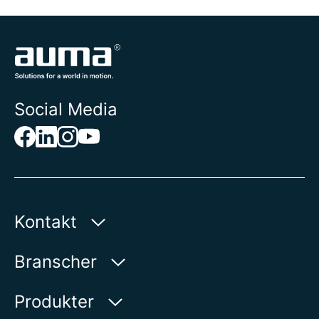
Social Media
Kontakt
AUMA Riester
Branscher
GmbH & Co. KG
Aumastr. 1
Vatten
Produkter
79379 Muellheim | Germany