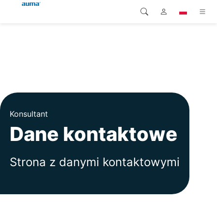
Wyszukaj
Global
Produkty
Europa
Rozwiązania
Pliki do pobrania
Azja i Pacyfik
Konsultant
Serwis
Ameryka Północna
Dane kontaktowe
Przedsiębiorstwo
Strona z danymi kontaktowymi
Kontakt