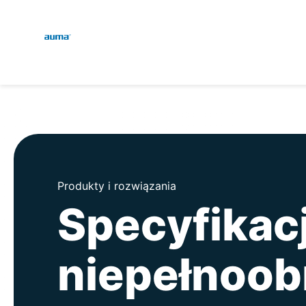
Global
Wyszukaj
Europa
Azja i Pacyfik
Produkty i rozwiązania
Specyfikac
Ameryka Północna
niepełnoob