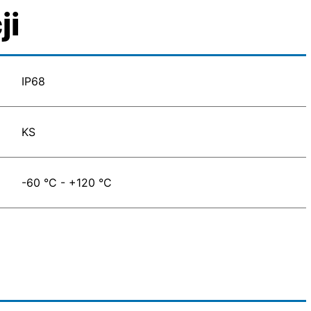
ji
IP68
KS
-60 °C - +120 °C