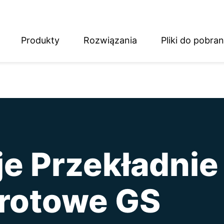
Produkty
Rozwiązania
Pliki do pobran
English
Deutsch
je Przekładnie
rotowe GS