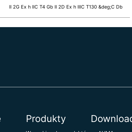
II 2G Ex h IIC T4 Gb II 2D Ex h IIIC T130 &deg;C Db
e
Produkty
Download