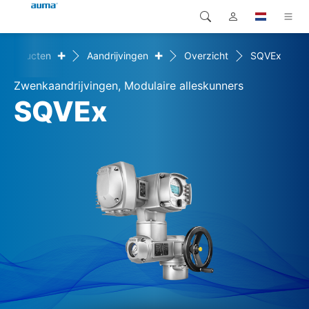
+
+
Producten
Aandrijvingen
Overzicht
SQVEx
Zoekopdracht
Global
Producten
Zwenkaandrijvingen, Modulaire alleskunners
Europa
Oplossingen
SQVEx
Downloads
Azië en Stille Oceaan
Service
Noord-Amerika
Bedrijf
Contact