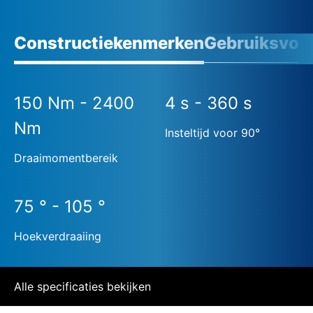
Constructiekenmerken
Gebruiksvoo
150 Nm - 2400
4 s - 360 s
Nm
Insteltijd voor 90°
Draaimomentbereik
75 ° - 105 °
Hoekverdraaiing
Alle specificaties bekijken