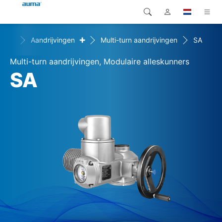
+
+
en
Aandrijvingen
Multi-turn aandrijvingen
SA
Zoekopdracht
Global
Producten
Multi-turn aandrijvingen, Modulaire alleskunners
Europa
Oplossingen
SA
Downloads
Azië en Stille Oceaan
Service
Noord-Amerika
Bedrijf
Contact