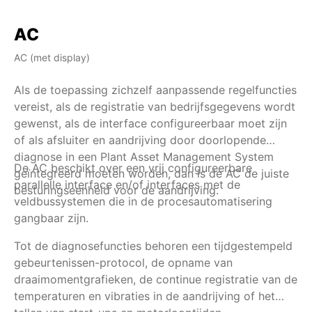
AC
AC (met display)
AM
Als de toepassing zichzelf aanpassende regelfuncties
Al
vereist, als de registratie van bedrijfsgegevens wordt
he
gewenst, als de interface configureerbaar moet zijn
ov
of als afsluiter en aandrijving door doorlopende
de
diagnose in een Plant Asset Management System
be
De AC beschikt over een vrij configureerbare
Na
geïntegreerd moeten worden, dan is de AC de juiste
in
parallelle interface en/of interfaces met de
besturingseenheid voor de aandrijving.
bi
veldbussystemen die in de procesautomatisering
ei
gangbaar zijn.
co
wo
Tot de diagnosefuncties behoren een tijdgestempeld
ve
gebeurtenissen-protocol, de opname van
pr
draaimomentgrafieken, de continue registratie van de
me
temperaturen en vibraties in de aandrijving of het
lo