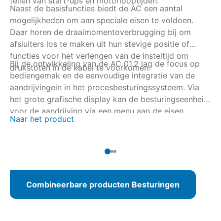
tellen van start-ups en motorlooptijden.
Naast de basisfuncties biedt de AC een aantal
de
mogelijkheden om aan speciale eisen te voldoen.
he
Daar horen de draaimomentoverbrugging bij om
afsluiters los te maken uit hun stevige positie of
functies voor het verlengen van de insteltijd om
Bij de ontwikkeling van de AC 01.2 lag de focus op
drukstoten in de kabel te voorkomen.
bediengemak en de eenvoudige integratie van de
aandrijvingein in het procesbesturingssysteem. Via
het grote grafische display kan de besturingseenheid
voor de aandrijving via een menu aan de eisen
Naar het product
worden aangepast of als alternatief met de AUMA
CDT via een draadloze bluetooth-verbinding. Bij
veldbusintegratie kan de parametrering ook vanuit de
operatorruimte komen.
Combineerbare producten Besturingen