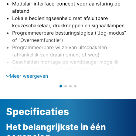
Modulair interface-concept voor aansturing op
afstand
Lokale bedieningseenheid met afsluitbare
keuzeschakelaar, drukknoppen en signaallampen
Programmeerbare besturingslogica (“Jog-modus”
of “Overneemfunctie”)
Programmeerbare wijze van uitschakelen
(afhankelijk van draaimoment of weg)
Gescheiden montage op wandbeugel mogelijk
Motoraansturing via magneetschakelaars of
Meer weergeven
thyristors (optie)
Fasebewaking met automatische correctie van
fasevolgorde
Externe 24 VDC voeding (optie)
Specificaties
Het belangrijkste in één