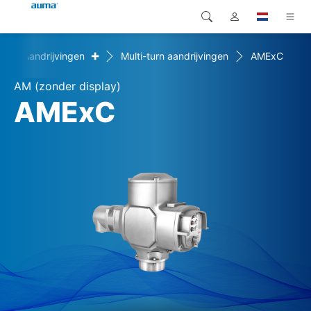
+
+
Aandrijvingen
Multi-turn aandrijvingen
AMExC
Zoekopdracht
Global
Producten
AM (zonder display)
Europa
Oplossingen
AMExC
Downloads
Azië en Stille Oceaan
Service
Noord-Amerika
Bedrijf
Contact