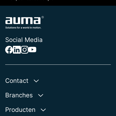
Social Media
Contact
AUMA Benelux B.V.
Branches
Le Pooleweg 9
2314 XT Leiden | Nederland
Water
Producten