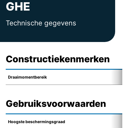
GHE
Technische gegevens
Constructiekenmerken
Draaimomentbereik
1
Gebruiksvoorwaarden
Hoogste beschermingsgraad
I