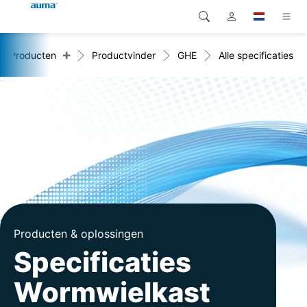
+
Producten
Productvinder
GHE
Alle specificaties
Zoekopdracht
Global
Producten
Europa
Oplossingen
Downloads
Azië en Stille Oceaan
Service
Noord-Amerika
Bedrijf
Contact
Producten & oplossingen
Specificaties
Wormwielkast