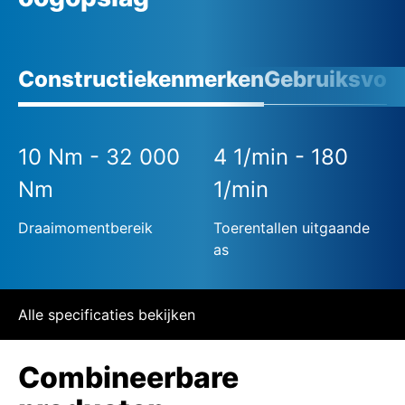
Constructiekenmerken
Gebruiksvoo
10 Nm - 32 000
4 1/min - 180
Nm
1/min
Draaimomentbereik
Toerentallen uitgaande
as
Alle specificaties bekijken
Combineerbare