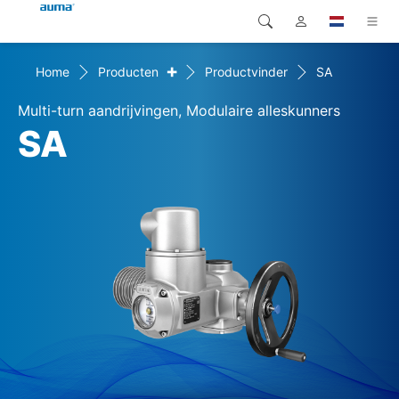
+
Home
Producten
Productvinder
SA
Zoekopdracht
Global
Producten
Multi-turn aandrijvingen, Modulaire alleskunners
Europa
Oplossingen
SA
Downloads
Azië en Stille Oceaan
Service
Noord-Amerika
Bedrijf
Contact