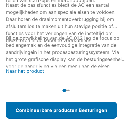
tellen van start-ups en motorlooptijden.
Naast de basisfuncties biedt de AC een aantal
de
mogelijkheden om aan speciale eisen te voldoen.
he
Daar horen de draaimomentoverbrugging bij om
afsluiters los te maken uit hun stevige positie of
functies voor het verlengen van de insteltijd om
Bij de ontwikkeling van de AC 01.2 lag de focus op
drukstoten in de kabel te voorkomen.
bediengemak en de eenvoudige integratie van de
aandrijvingein in het procesbesturingssysteem. Via
het grote grafische display kan de besturingseenheid
voor de aandrijving via een menu aan de eisen
Naar het product
worden aangepast of als alternatief met de AUMA
CDT via een draadloze bluetooth-verbinding. Bij
veldbusintegratie kan de parametrering ook vanuit de
operatorruimte komen.
Combineerbare producten Besturingen