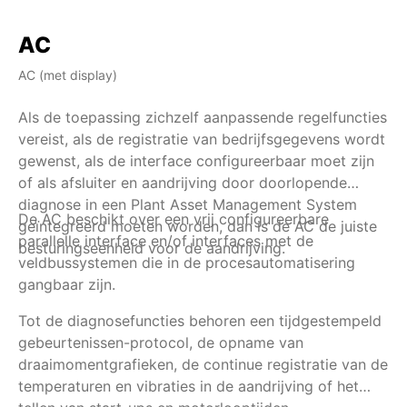
AC
AC (met display)
AM
Als de toepassing zichzelf aanpassende regelfuncties
Al
vereist, als de registratie van bedrijfsgegevens wordt
he
gewenst, als de interface configureerbaar moet zijn
ov
of als afsluiter en aandrijving door doorlopende
de
diagnose in een Plant Asset Management System
be
De AC beschikt over een vrij configureerbare
Na
geïntegreerd moeten worden, dan is de AC de juiste
in
parallelle interface en/of interfaces met de
besturingseenheid voor de aandrijving.
bi
veldbussystemen die in de procesautomatisering
ei
gangbaar zijn.
co
wo
Tot de diagnosefuncties behoren een tijdgestempeld
ve
gebeurtenissen-protocol, de opname van
pr
draaimomentgrafieken, de continue registratie van de
me
temperaturen en vibraties in de aandrijving of het
lo