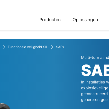
Producten
Oplossingen
English
Deutsch
+
Functionele veiligheid SIL
SAEx
Multi-turn aand
SA
In installatie
explosieveilig
geconstrueerd 
genereren geen