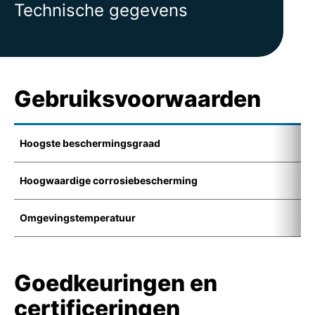
Technische gegevens
Gebruiksvoorwaarden
Hoogste beschermingsgraad
I
Hoogwaardige corrosiebescherming
K
Omgevingstemperatuur
-
Goedkeuringen en
certificeringen