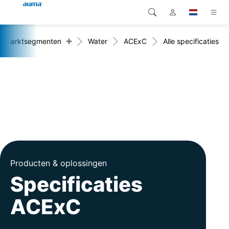
+
Marktsegmenten
Water
ACExC
Alle specificaties
Zoekopdracht
Global
Producten
Europa
Oplossingen
Downloads
Azië en Stille Oceaan
Service
Noord-Amerika
Bedrijf
Producten & oplossingen
Contact
Specificaties
ACExC