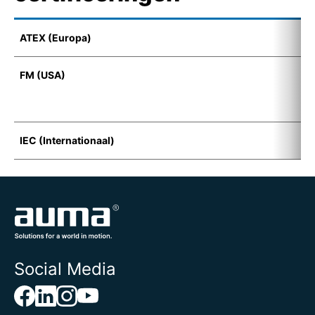
ATEX (Europa)
E
FM (USA)
F
D
&
IEC (Internationaal)
E
Social Media