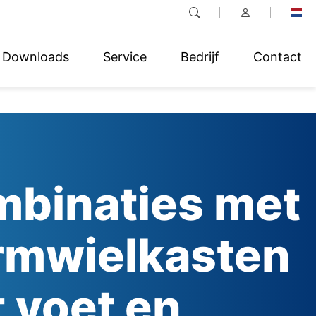
Downloads
Service
Bedrijf
Contact
binaties met
mwielkasten
 voet en