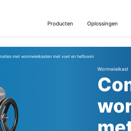
Producten
Oplossingen
English
Deutsch
naties met wormwielkasten met voet en hefboom
Wormwielkast
Com
wor
met