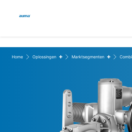
Global
Zoekopdracht
Europa
+
+
Home
Oplossingen
Marktsegmenten
Combi
Azië en Stille Oceaan
Noord-Amerika