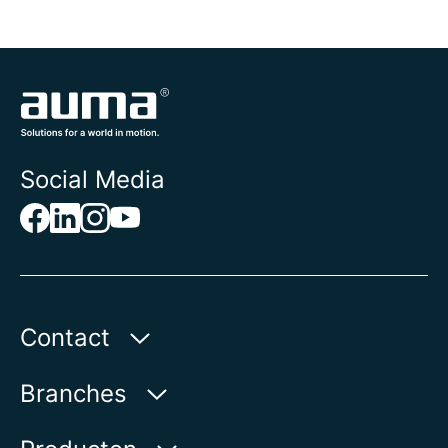
Social Media
Contact
AUMA Benelux B.V.
Branches
Le Pooleweg 9
2314 XT Leiden | Nederland
Water