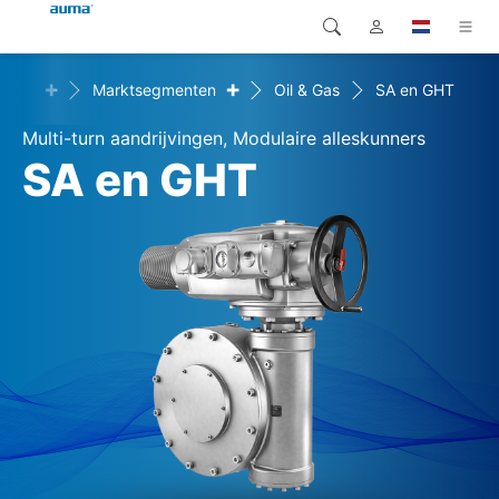
+
+
ingen
Marktsegmenten
Oil & Gas
SA en GHT
Zoekopdracht
Global
Producten
Multi-turn aandrijvingen, Modulaire alleskunners
Europa
Oplossingen
SA en GHT
Downloads
Azië en Stille Oceaan
Service
Noord-Amerika
Bedrijf
Contact