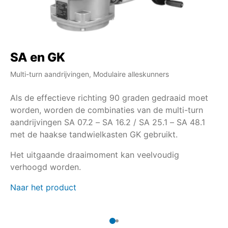
SA en GK
S
Multi-turn aandrijvingen, Modulaire alleskunners
Mul
Als de effectieve richting 90 graden gedraaid moet
Al
worden, worden de combinaties van de multi-turn
mo
aandrijvingen SA 07.2 – SA 16.2 / SA 25.1 – SA 48.1
tu
met de haakse tandwielkasten GK gebruikt.
ge
ve
Het uitgaande draaimoment kan veelvoudig
Na
verhoogd worden.
Naar het product