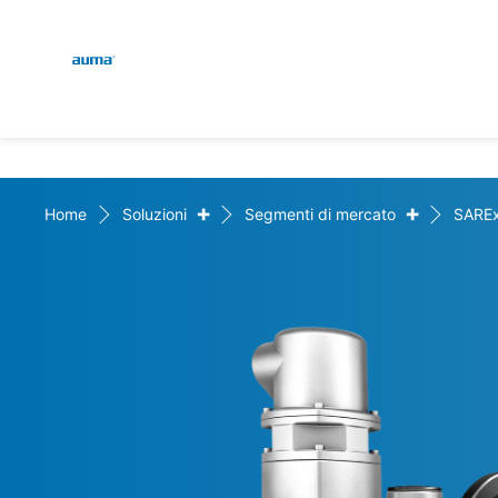
Global
Engl
Ricerca
Deut
Europa
+
+
Home
Soluzioni
Segmenti di mercato
SARE
Asia e Pacifico
Nord America