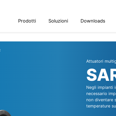
Prodotti
Soluzioni
Downloads
ish
sch
x
Attuatori multi
SA
Negli impianti 
necessario impi
non diventare s
temperature sup