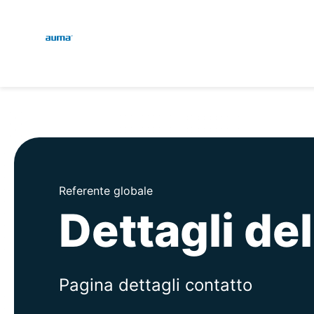
Global
Engl
Ricerca
Deut
Europa
Asia e Pacifico
Referente globale
Dettagli de
Nord America
Pagina dettagli contatto