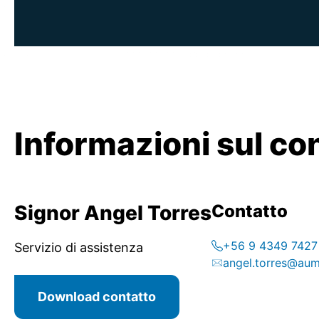
Informazioni sul co
Signor Angel Torres
Contatto
+56 9 4349 7427
Servizio di assistenza
angel.torres@au
Download contatto