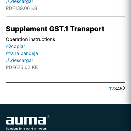
descargar
PDF
139.06 KB
Supplement GST.1 Transport
Operation instructions
copiar
a la bandeja
descargar
PDF
675.62 KB
1
2
3
4
5