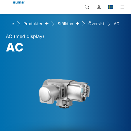
+
+
Home
Produkter
Ställdon
Översikt
AC
Sök
Global
Produkter
AC (med display)
Europa
Lösningar
AC
Nedladdningar
Asien och Stillahavsområdet
Service
Nordamerika
Företag
Kontakt