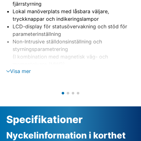
fjärrstyrning
Lokal manöverplats med låsbara väljare,
tryckknappar och indikeringslampor
LCD-display för statusövervakning och stöd för
parameterinställning
Non-Intrusive ställdonsinställning och
styrningsparametrering
(I kombination med magnetisk väg- och
momentgivare (MWG)
Visa mer
Separat montering på vägghållare
Motorstyrning med reverserande kontaktorer,
tyristorer
Fasövervakning med automatisk faskorrigering
extern 24 V DC-försörjning (tillval:
Specifikationer
Nyckelinformation i korthet