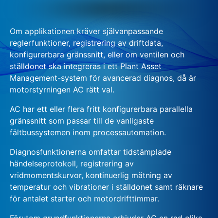
Om applikationen kräver självanpassande
reglerfunktioner, registrering av driftdata,
konfigurerbara gränssnitt, eller om ventilen och
ställdonet ska integreras i ett Plant Asset
Management-system för avancerad diagnos, då är
motorstyrningen AC rätt val.
AC har ett eller flera fritt konfigurerbara parallella
gränssnitt som passar till de vanligaste
fältbussystemen inom processautomation.
Diagnosfunktionerna omfattar tidstämplade
händelseprotokoll, registrering av
vridmomentskurvor, kontinuerlig mätning av
temperatur och vibrationer i ställdonet samt räknare
för antalet starter och motordrifttimmar.
Förutom grundfunktionerna erbjuder AC en rad olika