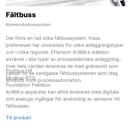
Fältbuss
H
Kommunikationssystem
Ind
Det finns en rad olika fältbussystem. Vissa
HA
preferenser har utvecklats för olika anläggningstyper
en
och i olika regioner. Eftersom AUMA:s ställdon
HA
används i alla typer av processtekniska anläggningar
an
över hela världen levereras de med gränssnitt som
di
Profibus DP
HA
passar till de vanligaste fältbussystemen som idag
de
Modbus-RTU
al
används inom processautomation.
in
Foundation Fieldbus
st
ko
AUMA:s apparater kan alltid levereras med digitala
an
ka
och analoga ingångar för anslutning av sensorer till
me
Ti
fältbussen.
Till produkt