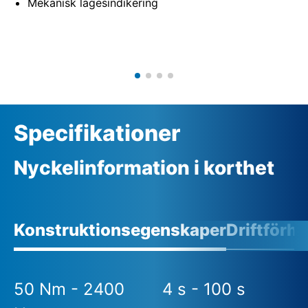
Mekanisk lägesindikering
Specifikationer
Nyckelinformation i korthet
Konstruktionsegenskaper
Driftförh
50 Nm - 2400
4 s - 100 s