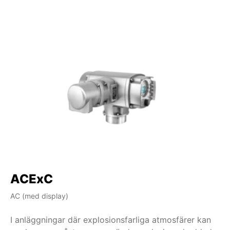
ACExC
A
AC (med display)
AM
I anläggningar där explosionsfarliga atmosfärer kan
I 