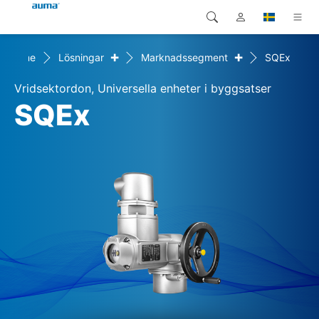
+
+
Home
Lösningar
Marknadssegment
SQEx
Sök
Global
Produkter
Vridsektordon, Universella enheter i byggsatser
Europa
Lösningar
SQEx
Nedladdningar
Asien och Stillahavsområdet
Service
Nordamerika
Företag
Kontakt