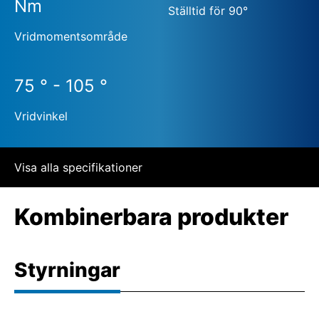
Nm
Ställtid för 90°
Vridmomentsområde
75 ° - 105 °
Vridvinkel
Visa alla specifikationer
Kombinerbara produkter
Styrningar