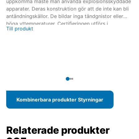
uppkomma måste man använda explosionsskyddade
up
apparater. Deras konstruktion gör att de inte kan bli
ap
antändningskällor. De bildar inga tändgnistor eller
an
höga yttemperaturer. Certifieringen utförs i
hö
Till produkt
Ti
samarbete med nationella och internationella
sa
certifieringsorgan. Flervarvsdonen SAEx/SAREx 07.2
ce
- SAEx/SAREx 16.2 och vridsektordonen SQEx/SQREx
- 
05.2 - SQEx/SQREx 14.2 kan kombineras med
05
motorstyrningen AUMATIC ACExC 01.2 som har en
mo
integrerad lokal manöverplats.
en
Kombinerbara produkter Styrningar
Relaterade produkter