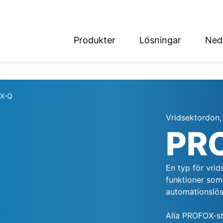
Produkter
Lösningar
Ned
English
Deutsch
X-Q
Vridsektordon,
PR
det
En typ för vrid
funktioner som
automationslös
Alla PROFOX-stä