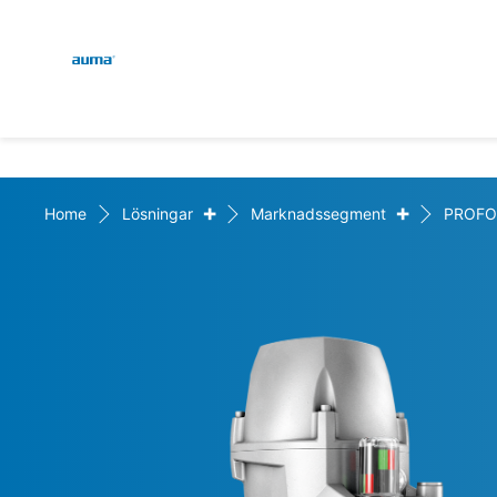
Global
Sök
Europa
+
+
Home
Lösningar
Marknadssegment
PROFO
Asien och Stillahavsområ
Nordamerika