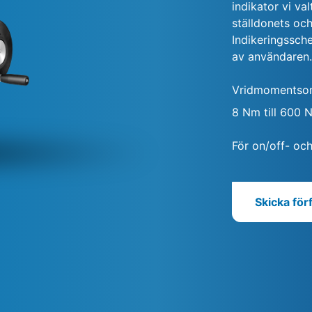
indikator vi va
ställdonets och
Indikeringssch
av användaren.
Vridmomentso
8 Nm till 600 
För on/off- och
Skicka för