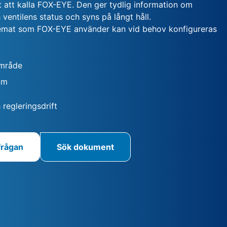
lt att kalla FOX-EYE. Den ger tydlig information om
 ventilens status och syns på långt håll.
emat som FOX-EYE använder kan vid behov konfigureras
mråde
Nm
 regleringsdrift
frågan
Sök dokument