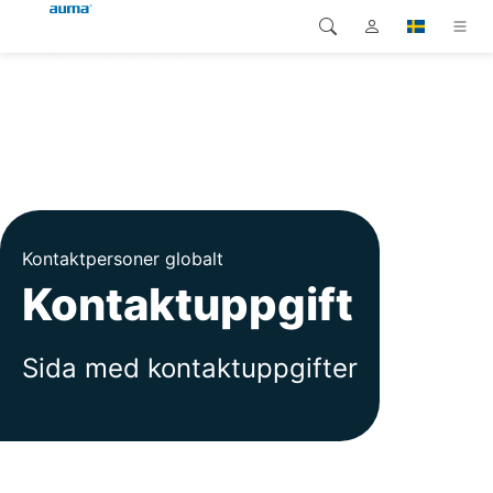
Sök
Global
Produkter
Europa
Lösningar
Nedladdningar
Asien och Stillahavsområdet
Kontaktpersoner globalt
Service
Nordamerika
Kontaktuppgift
Företag
Sida med kontaktuppgifter
Kontakt